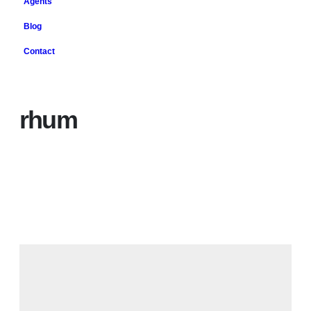
Agents
Blog
Contact
Home
rhum
rhum
Afficher 1 - 1 de 1
Plus récents en premier