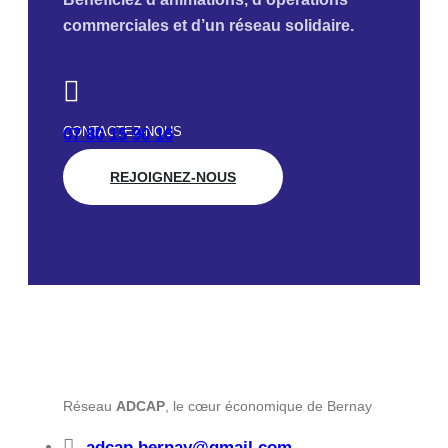
commerciales et d’un réseau solidaire.
CONTACTEZ-NOUS
07 80 15 90 16
REJOIGNEZ-NOUS
Réseau
ADCAP
, le cœur économique de Bernay
adcap.bernay@gmail.com