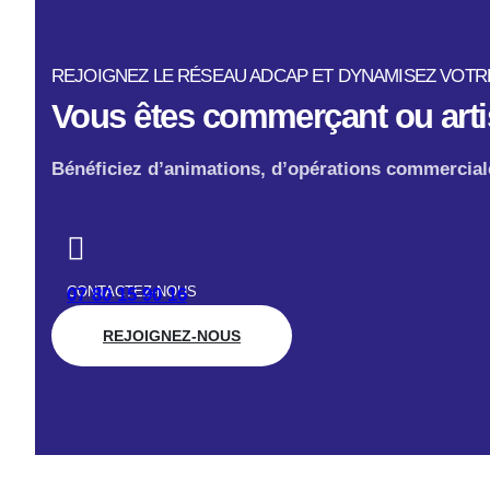
REJOIGNEZ LE RÉSEAU ADCAP ET DYNAMISEZ VOTRE 
Vous êtes commerçant ou arti
Bénéficiez d’animations, d’opérations commerciale
CONTACTEZ-NOUS
07 80 15 90 16
REJOIGNEZ-NOUS