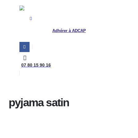
Adhérer à ADCAP
07 80 15 90 16
Home
pyjama satin
pyjama satin
Afficher 1 - 1 de 1
Plus récents en premier