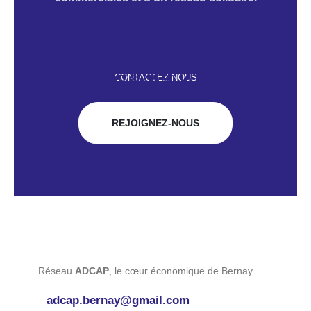
CONTACTEZ-NOUS
07 80 15 90 16
REJOIGNEZ-NOUS
Réseau
ADCAP
, le cœur économique de Bernay
adcap.bernay@gmail.com