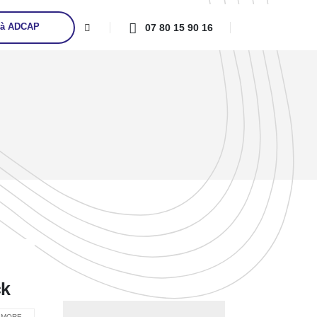
07 80 15 90 16
 à ADCAP
ck
MORE...